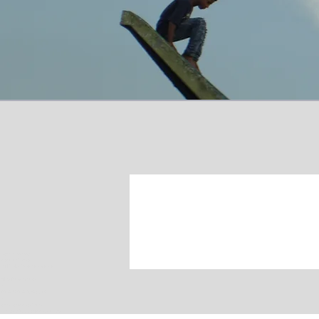
Bantu mama
bantú
Mama
pelicula independiente
-
film indépendant
-
independent feature
-
afro caribbean film
contact@toocaribbean.com